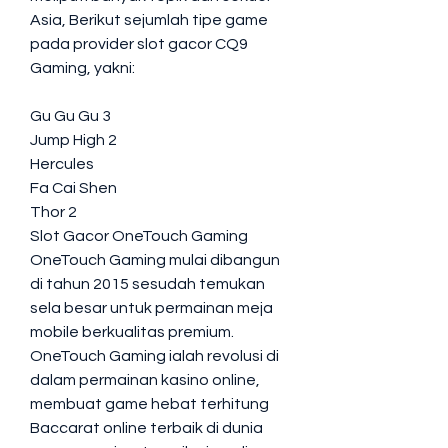
Asia, Berikut sejumlah tipe game 
pada provider slot gacor CQ9 
Gaming, yakni:
Gu Gu Gu 3
Jump High 2
Hercules
Fa Cai Shen
Thor 2
Slot Gacor OneTouch Gaming
OneTouch Gaming mulai dibangun 
di tahun 2015 sesudah temukan 
sela besar untuk permainan meja 
mobile berkualitas premium. 
OneTouch Gaming ialah revolusi di 
dalam permainan kasino online, 
membuat game hebat terhitung 
Baccarat online terbaik di dunia 