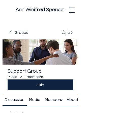
Ann Winifred Spencer
Groups
Support Group
Public
·
211 members
Join
Discussion
Media
Members
About