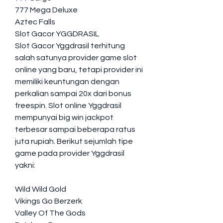
777 Mega Deluxe
Aztec Falls
Slot Gacor YGGDRASIL
Slot Gacor Yggdrasil terhitung 
salah satunya provider game slot 
online yang baru, tetapi provider ini 
memiliki keuntungan dengan 
perkalian sampai 20x dari bonus 
freespin. Slot online Yggdrasil 
mempunyai big win jackpot 
terbesar sampai beberapa ratus 
juta rupiah. Berikut sejumlah tipe 
game pada provider Yggdrasil 
yakni:
Wild Wild Gold
Vikings Go Berzerk
Valley Of The Gods