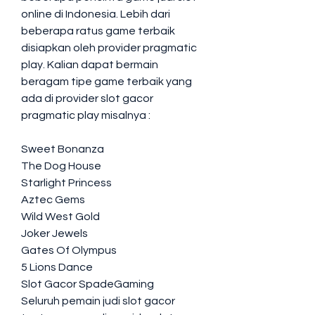
online di Indonesia. Lebih dari 
beberapa ratus game terbaik 
disiapkan oleh provider pragmatic 
play. Kalian dapat bermain 
beragam tipe game terbaik yang 
ada di provider slot gacor 
pragmatic play misalnya :
Sweet Bonanza
The Dog House
Starlight Princess
Aztec Gems
Wild West Gold
Joker Jewels
Gates Of Olympus
5 Lions Dance
Slot Gacor SpadeGaming
Seluruh pemain judi slot gacor 