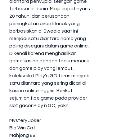
diantara penyuplai selingan game 
terbesar di dunia. Maju cepat nyaris 
20 tahun, dan perusahaan 
peningkatan piranti lunak yang 
berbasiskan di Swedia saat ini 
menjadi satu diantara nama yang 
paling disegani dalam game online. 
Dikenali karena menghasilkan 
game kasino dengan topik menarik 
dan game play yang lembut, 
koleksi slot Play'n GO terus menjadi 
satu diantara yang sering dicari di 
kasino online Inggris. Berikut 
sejumlah tipe game pada provider 
slot gacor Play n GO, yakni:
Mystery Joker
Big Win Cat
Mahjong 88