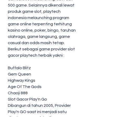
500 game. Selainnya dikenali lewat 
produk game slot, playtech 
indonesia melaunching program 
game online terpenting terhitung 
kasino online, poker, bingo, taruhan 
olahraga, game langsung, game 
casual dan odds masih tetap. 
Berikut sebagai game provider slot 
gacor playtech terbaik yakni :
Buffalo Blitz
Gem Queen
Highway Kings
Age Of The Gods
Chaoji 888
Slot Gacor Play'n Go
Dibangun di tahun 2005, Provider 
Play'n GO saat ini menjadi satu 