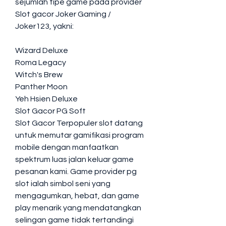
sejumlah tipe game pada provider 
Slot gacor Joker Gaming / 
Joker123, yakni:
Wizard Deluxe
Roma Legacy
Witch's Brew
Panther Moon
Yeh Hsien Deluxe
Slot Gacor PG Soft
Slot Gacor Terpopuler slot datang 
untuk memutar gamifikasi program 
mobile dengan manfaatkan 
spektrum luas jalan keluar game 
pesanan kami. Game provider pg 
slot ialah simbol seni yang 
mengagumkan, hebat, dan game 
play menarik yang mendatangkan 
selingan game tidak tertandingi 