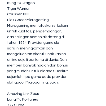
Kung Fu Dragon
Tiger Warrior
Cai Shen 888
Slot Gacor Microgaming
Microgaming memutuskan stkalianr 
untuk kualitas, pengembangan, 
dan selingan semenjak datang di 
tahun 1994. Provider game slot 
satu ini meningkatkan dan 
mengeluarkan piranti lunak kasino 
online sejati pertama di dunia. Dan 
memberi banyak hadiah dan bonus 
yang mudah untuk didapat. Berikut 
sejumlah tipe game pada provider 
slot gacor Microgaming, yakni:
Amazing Link Zeus
Long Mu Fortunes
777 Surge