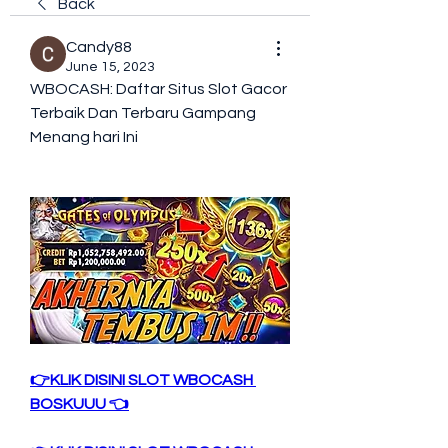
Back
Candy88
June 15, 2023
WBOCASH: Daftar Situs Slot Gacor 
Terbaik Dan Terbaru Gampang 
Menang hari Ini
👉KLIK DISINI SLOT WBOCASH 
BOSKUUU 👈