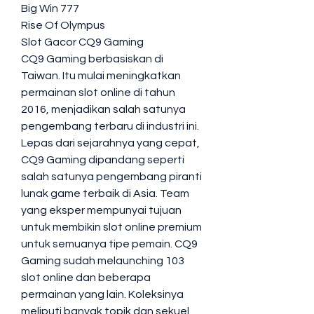
Big Win 777
Rise Of Olympus
Slot Gacor CQ9 Gaming
CQ9 Gaming berbasiskan di 
Taiwan. Itu mulai meningkatkan 
permainan slot online di tahun 
2016, menjadikan salah satunya 
pengembang terbaru di industri ini. 
Lepas dari sejarahnya yang cepat, 
CQ9 Gaming dipandang seperti 
salah satunya pengembang piranti 
lunak game terbaik di Asia. Team 
yang eksper mempunyai tujuan 
untuk membikin slot online premium 
untuk semuanya tipe pemain. CQ9 
Gaming sudah melaunching 103 
slot online dan beberapa 
permainan yang lain. Koleksinya 
meliputi banyak topik dan sekuel 