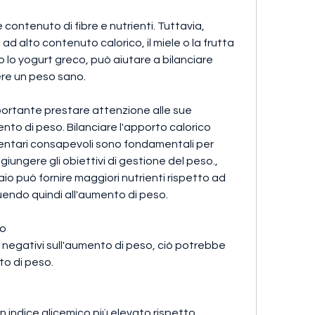
ad alto contenuto calorico, il miele o la frutta 
 lo yogurt greco, può aiutare a bilanciare 
ere un peso sano.
portante prestare attenzione alle sue 
ento di peso. Bilanciare l'apporto calorico 
entari consapevoli sono fondamentali per 
ngere gli obiettivi di gestione del peso., 
io può fornire maggiori nutrienti rispetto ad 
buendo quindi all'aumento di peso.
to
 negativi sull'aumento di peso, ciò potrebbe 
to di peso.
n indice glicemico più elevato rispetto 