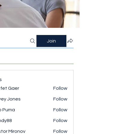
Join
s
fet Gaer
Follow
ey Jones
Follow
o Puma
Follow
ndy88
Follow
tor Mironov
Follow