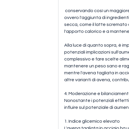
 conservando così un maggiore contenuto di fibre e nutrienti. Tuttavia, 
ovvero l'aggiunta di ingredienti 
secca, come il latte scremato o
l'apporto calorico e a manten
Alla luce di quanto sopra, è im
potenziali implicazioni sull'aum
complessivo e fare scelte alim
mantenere un peso sano e raggiu
mentre l'avena tagliata in accia
altre varianti di avena, contri
4. Moderazione e bilanciamen
Nonostante i potenziali effetti
influire sul potenziale di aumen
1. Indice glicemico elevato
L'avena tagliata in acciaio ha u