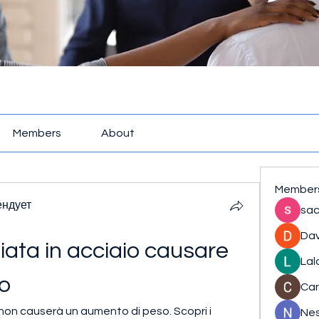
Members
About
Member
ендует
sac
Dav
ata in acciaio causare 
Lal
o
Ca
non causerà un aumento di peso. Scopri i 
Nes