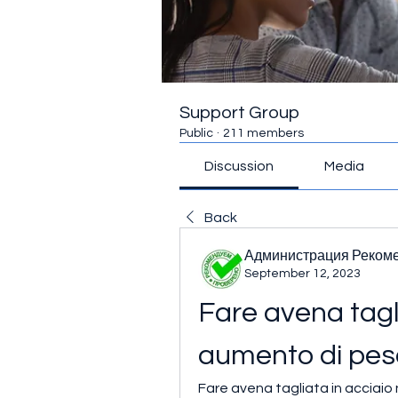
Support Group
Public
·
211 members
Discussion
Media
Back
Администрация Реком
September 12, 2023
Fare avena tagli
aumento di pes
Fare avena tagliata in acciaio 