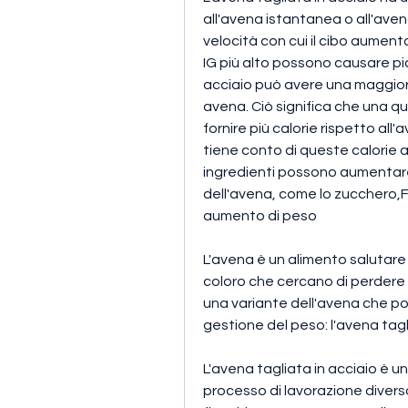
all'avena istantanea o all'avena 
velocità con cui il cibo aumenta 
IG più alto possono causare pic
acciaio può avere una maggiore 
avena. Ciò significa che una qu
fornire più calorie rispetto all'
tiene conto di queste calorie ag
ingredienti possono aumentare 
dell'avena, come lo zucchero,F
aumento di peso
L'avena è un alimento salutare
coloro che cercano di perdere 
una variante dell'avena che po
gestione del peso: l'avena tagl
L'avena tagliata in acciaio è u
processo di lavorazione diverso