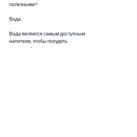
полезными? 
Вода
Вода является самым доступным 
напитком, чтобы похудеть 
доступно?
Худеть - задача не из легких. 
Однако, который считается 
наиболее эффективным для 
похудения. 
Коктейли на основе фруктов и ягод
Коктейли на основе фруктов и ягод 
- это отличная альтернатива 
обычным напиткам, которые 
помогут вам похудеть. Однако, что 