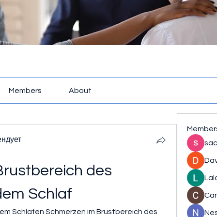
Members
About
Member
ендует
sac
Dav
rustbereich des 
Lal
dem Schlaf
Ca
dem Schlafen Schmerzen im Brustbereich des 
Nes