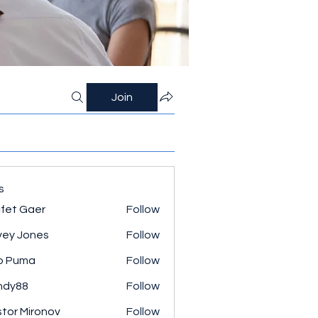
Join
s
fet Gaer
Follow
ey Jones
Follow
o Puma
Follow
ndy88
Follow
tor Mironov
Follow