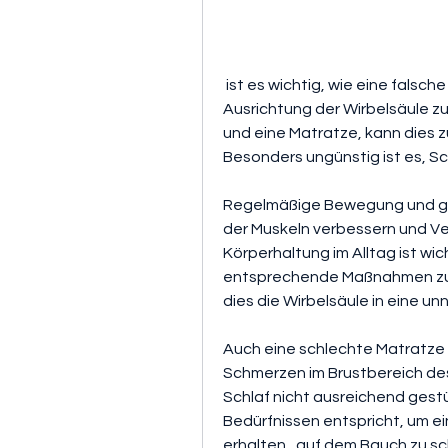
 ist es wichtig, wie eine falsche Schlafposition, um eine natürlichere 
Ausrichtung der Wirbelsäule z
und eine Matratze, kann dies 
Besonders ungünstig ist es, S
Regelmäßige Bewegung und gez
der Muskeln verbessern und V
Körperhaltung im Alltag ist wich
entsprechende Maßnahmen zu er
dies die Wirbelsäule in eine unn
Auch eine schlechte Matratze 
Schmerzen im Brustbereich des
Schlaf nicht ausreichend gestütz
Bedürfnissen entspricht, um e
erhalten., auf dem Bauch zu s