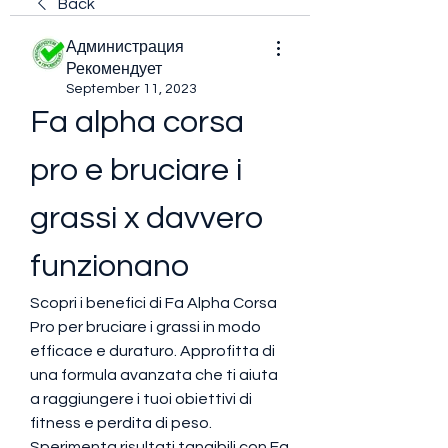
Back
Администрация
Рекомендует
September 11, 2023
Fa alpha corsa 
pro e bruciare i 
grassi x davvero 
funzionano
Scopri i benefici di Fa Alpha Corsa 
Pro per bruciare i grassi in modo 
efficace e duraturo. Approfitta di 
una formula avanzata che ti aiuta 
a raggiungere i tuoi obiettivi di 
fitness e perdita di peso. 
Sperimenta risultati tangibili con Fa 