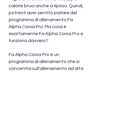
calorie bruci anche a riposo. Quindi, 
potresti aver sentito parlare del 
programma di allenamento Fa 
Alpha Corsa Pro. Ma cosa è 
esattamente Fa Alpha Corsa Pro e 
funziona davvero?
Fa Alpha Corsa Pro è un 
programma di allenamento che si 
concentra sull'allenamento ad alta 
intensità e sull'interval training. 
Questo tipo di allenamento è 
stato dimostrato essere molto 
efficace per bruciare i grassi e 
aumentare il metabolismo. Ma 
come funziona esattamente?
Interval training