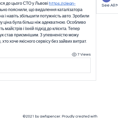
ся до цього СТО у Львові 
https://clean-
See All 
льно пояснили, що видалення каталізатора 
 і навіть збільшити потужність авто. Зробили 
му ціна була більш ніж адекватною. Особливо 
майстрів і їхній підхід до клієнта. Тепер 
ук став приємнішим. З упевненістю можу 
хто хоче якісного сервісу без зайвих витрат.
7 Views
©2021 by awfspencer. Proudly created with