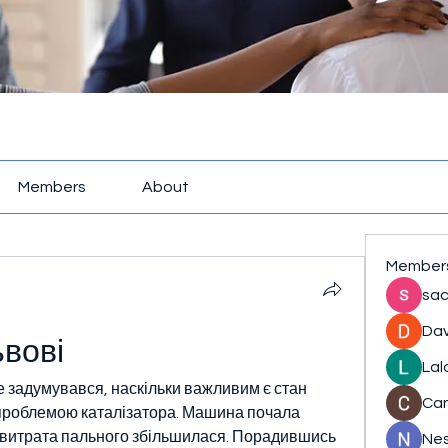
Members
About
Member
sac
Dav
ьвові
Lal
е задумувався, наскільки важливим є стан 
Ca
з проблемою каталізатора. Машина почала 
й витрата пального збільшилася. Порадившись 
Nes