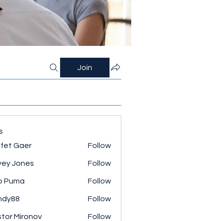
Join
s
fet Gaer
Follow
ey Jones
Follow
o Puma
Follow
ndy88
Follow
tor Mironov
Follow