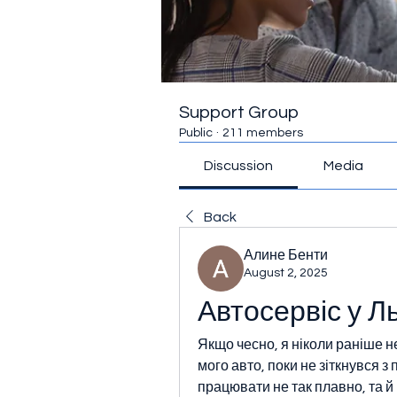
Support Group
Public
·
211 members
Discussion
Media
Back
Алине Бенти
August 2, 2025
Автосервіс у Л
Якщо чесно, я ніколи раніше н
мого авто, поки не зіткнувся 
працювати не так плавно, та 