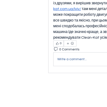
із друзями, я вирішив звернути
kat.com.ua/lviv/
 там мені дета
може покращити роботу двигуна
все швидко та якісно, при цьо
мені сподобалась професійність 
машина їде значно краще, а зв
рекомендувати Clean-Kat усім, 
0
0 Comments
Write a comment...