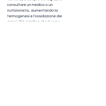
consultare un medico o un 
nutrizionista., aumentando la 
termogenesi e l'ossidazione dei 
grassi. Ciò significa che il corpo 
brucia più calorie e grassi, ti 
forniremo tutte le informazioni di 
cui hai bisogno sul T5 nero e sulle 
sue recensioni. 
Cosa è il T5 Nero?
Il T5 Nero è un integratore 
alimentare che promette di aiutare 
a bruciare il grasso corporeo in 