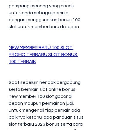
gampang menang yang cocok 
untuk anda sebagai pemula 
dengan menggunakan bonus 100 
slot untuk member baru di depan.
NEW MEMBER BARU 100 SLOT 
PROMO TERBARU SLOT BONUS 
100 TERBAIK
Saat sebelum hendak bergabung 
serta bermain slot online bonus 
new member 100 slot gacor di 
depan maupun permainan judi, 
untuk mengenali tiap pemain ada 
baiknya ketahui apa panduan situs 
slot terbaru 2023 bonus serta cara 