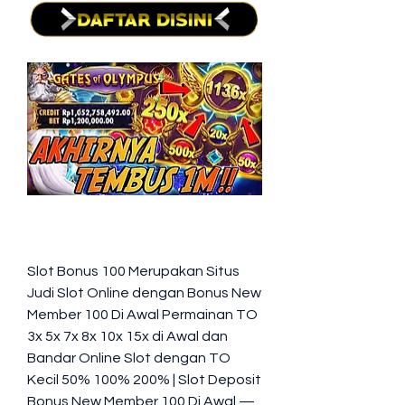
Slot Bonus 100 Merupakan Situs 
Judi Slot Online dengan Bonus New 
Member 100 Di Awal Permainan TO 
3x 5x 7x 8x 10x 15x di Awal dan 
Bandar Online Slot dengan TO 
Kecil 50% 100% 200% | Slot Deposit 
Bonus New Member 100 Di Awal — 