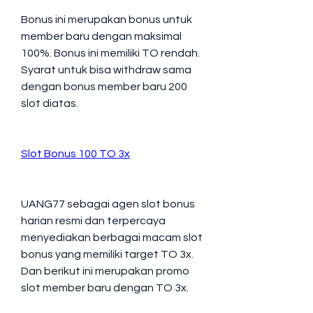
Bonus ini merupakan bonus untuk 
member baru dengan maksimal 
100%. Bonus ini memiliki TO rendah. 
Syarat untuk bisa withdraw sama 
dengan bonus member baru 200 
slot diatas.
Slot Bonus 100 TO 3x
UANG77 sebagai agen slot bonus 
harian resmi dan terpercaya 
menyediakan berbagai macam slot 
bonus yang memiliki target TO 3x. 
Dan berikut ini merupakan promo 
slot member baru dengan TO 3x.