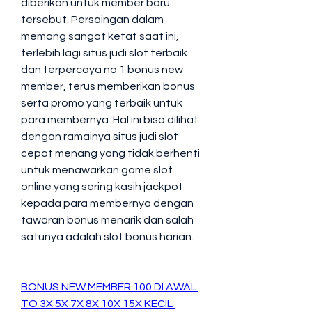
diberikan untuk member baru 
tersebut. Persaingan dalam 
memang sangat ketat saat ini, 
terlebih lagi situs judi slot terbaik 
dan terpercaya no 1 bonus new 
member, terus memberikan bonus 
serta promo yang terbaik untuk 
para membernya. Hal ini bisa dilihat 
dengan ramainya situs judi slot 
cepat menang yang tidak berhenti 
untuk menawarkan game slot 
online yang sering kasih jackpot 
kepada para membernya dengan 
tawaran bonus menarik dan salah 
satunya adalah slot bonus harian.
BONUS NEW MEMBER 100 DI AWAL 
TO 3X 5X 7X 8X 10X 15X KECIL 