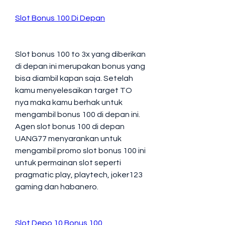
Slot Bonus 100 Di Depan
Slot bonus 100 to 3x yang diberikan 
di depan ini merupakan bonus yang 
bisa diambil kapan saja. Setelah 
kamu menyelesaikan target TO 
nya maka kamu berhak untuk 
mengambil bonus 100 di depan ini. 
Agen slot bonus 100 di depan 
UANG77 menyarankan untuk 
mengambil promo slot bonus 100 ini 
untuk permainan slot seperti 
pragmatic play, playtech, joker123 
gaming dan habanero.
Slot Depo 10 Bonus 100