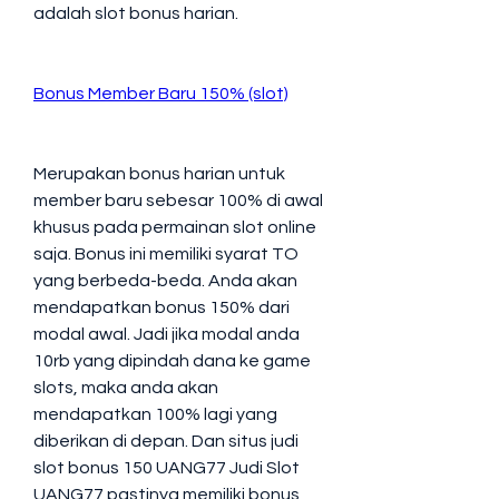
adalah slot bonus harian.
Bonus Member Baru 150% (slot)
Merupakan bonus harian untuk 
member baru sebesar 100% di awal 
khusus pada permainan slot online 
saja. Bonus ini memiliki syarat TO 
yang berbeda-beda. Anda akan 
mendapatkan bonus 150% dari 
modal awal. Jadi jika modal anda 
10rb yang dipindah dana ke game 
slots, maka anda akan 
mendapatkan 100% lagi yang 
diberikan di depan. Dan situs judi 
slot bonus 150 UANG77 Judi Slot 
UANG77 pastinya memiliki bonus 