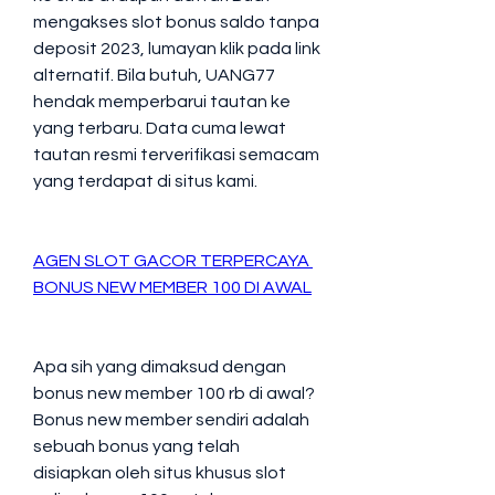
mengakses slot bonus saldo tanpa 
deposit 2023, lumayan klik pada link 
alternatif. Bila butuh, UANG77 
hendak memperbarui tautan ke 
yang terbaru. Data cuma lewat 
tautan resmi terverifikasi semacam 
yang terdapat di situs kami.
AGEN SLOT GACOR TERPERCAYA 
BONUS NEW MEMBER 100 DI AWAL
Apa sih yang dimaksud dengan 
bonus new member 100 rb di awal? 
Bonus new member sendiri adalah 
sebuah bonus yang telah 
disiapkan oleh situs khusus slot 