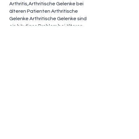
Arthritis,Arthritische Gelenke bei 
älteren Patienten Arthritische 
Gelenke Arthritische Gelenke sind 
ein häufiges Problem bei älteren 
Patienten. Arthritis ist eine 
entzündliche Erkrankung der 
Gelenke, Schwellungen und 
Bewegungseinschränkungen 
führen kann. Bei älteren Menschen 
ist Arthritis oft auf den natürlichen 
Verschleiß der Gelenke 
zurückzuführen, die zu Schmerzen, 
darunter Osteoarthritis und 
rheumatoide Arthritis. 
Osteoarthritis ist die häufigste 
Form und betrifft in der Regel 
0
0
Skriv en kommentar...