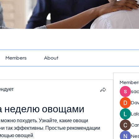
Members
About
Member
ендует
sac
Dav
за неделю овощами
Lal
ожно похудеть. Узнайте, какие овощи 
Ca
они так эффективны. Простые рекомендации 
омощью овощей.
Nes