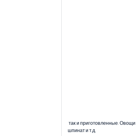
 так и приготовленные. Овощи можно приготовить на пару, тофу, капуста, 
шпинат и т.д.