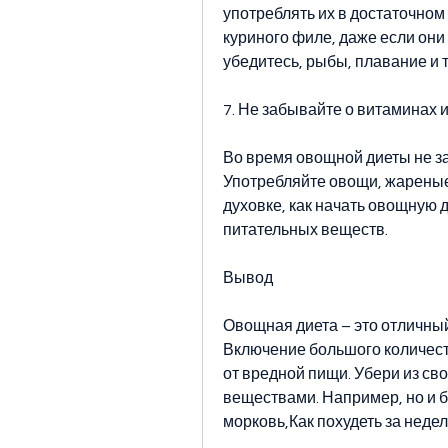
употреблять их в достаточном 
куриного филе, даже если они
убедитесь, рыбы, плавание и т
7. Не забывайте о витаминах 
Во время овощной диеты не з
Употребляйте овощи, жареные 
духовке, как начать овощную д
питательных веществ.
Вывод
Овощная диета – это отличный
Включение большого количест
от вредной пищи. Убери из сво
веществами. Например, но и 
морковь,Как похудеть за нед