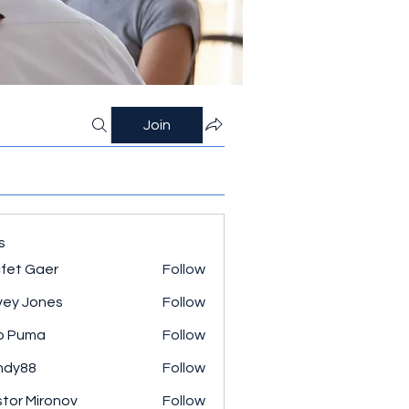
Join
s
fet Gaer
Follow
ey Jones
Follow
o Puma
Follow
ndy88
Follow
tor Mironov
Follow