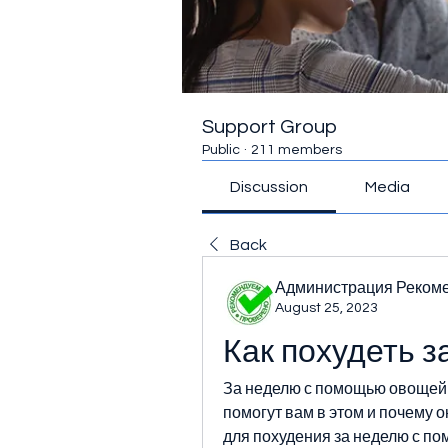
Support Group
Public
·
211 members
Discussion
Media
Back
Администрация Реком
August 25, 2023
Как похудеть 
За неделю с помощью овощей м
помогут вам в этом и почему 
для похудения за неделю с п