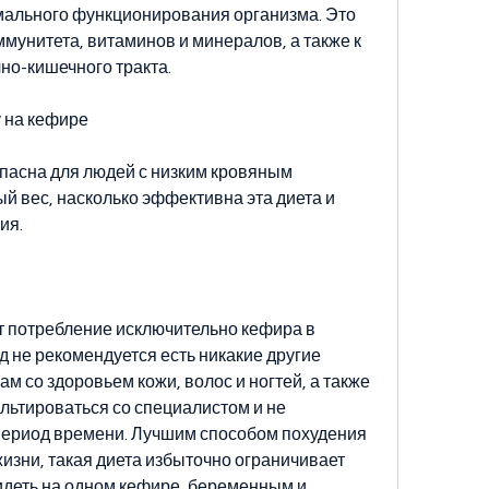
ального функционирования организма. Это 
мунитета, витаминов и минералов, а также к 
о-кишечного тракта. 
у на кефире
пасна для людей с низким кровяным 
й вес, насколько эффективна эта диета и 
ия.
 потребление исключительно кефира в 
од не рекомендуется есть никакие другие 
м со здоровьем кожи, волос и ногтей, а также 
льтироваться со специалистом и не 
период времени. Лучшим способом похудения 
изни, такая диета избыточно ограничивает 
идеть на одном кефире, беременным и 