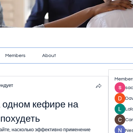
Members
About
Member
ендует
sac
Dav
 одном кефире на 
Lal
 похудеть
Ca
айте, насколько эффективно применение 
Nes