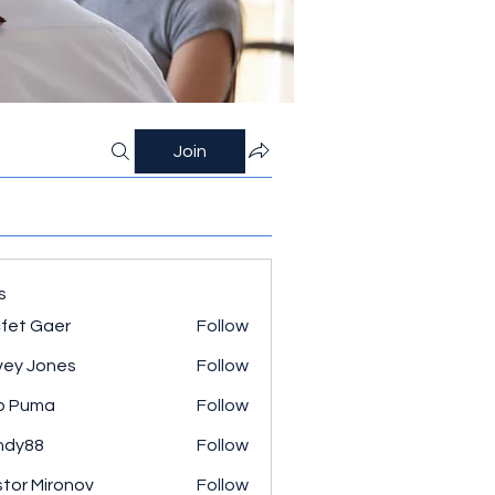
Join
s
fet Gaer
Follow
ey Jones
Follow
o Puma
Follow
ndy88
Follow
tor Mironov
Follow