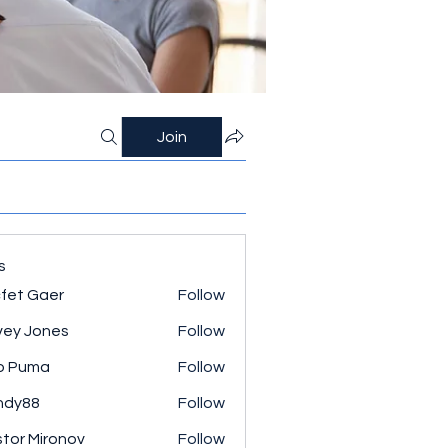
Join
s
fet Gaer
Follow
ey Jones
Follow
o Puma
Follow
ndy88
Follow
tor Mironov
Follow