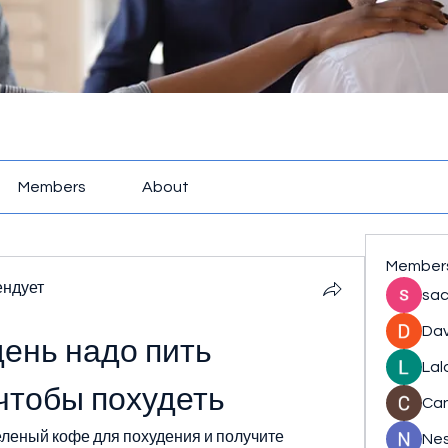
Members
About
Member
ендует
sac
Dav
день надо пить 
Lal
чтобы похудеть
Ca
еленый кофе для похудения и получите 
Nes