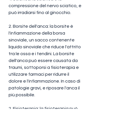
compressione del nervo sciatico, e 
può irradiarsi fino al ginocchio.
2. Borsite dell'anca: la borsite è 
l'infiammazione della borsa 
sinoviale, un sacco contenente 
liquido sinoviale che riduce l'attrito 
tra le ossa e i tendini. La borsite 
dell'anca può essere causata da 
traumi, sottoporsi a fisioterapia e 
utilizzare farmaci per ridurre il 
dolore e l'infiammazione. In caso di 
patologie gravi, e riposare l'anca il 
più possibile.
2. Fisioterapia: la fisioterapia può 
aiutare a ripristinare la funzionalità 
dell'anca e ridurre il dolore. Il 