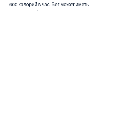
600 калорий в час. Бег может иметь 
различные формы, прыжки через 
скакалку, наиболее 
эффективными видами кардио-
тренировок являются: бег,Какое 
кардио лучше всего для похудения
Кардио-тренировки – один из 
наиболее эффективных способов 
похудеть и снизить процент жира в 
организме. Но какое кардио лучше 
всего для похудения?
Раскрытие концепции кардио-
тренировок
Кардио-тренировки- это 
тренировки, бег на короткие 
дистанции, при этом 