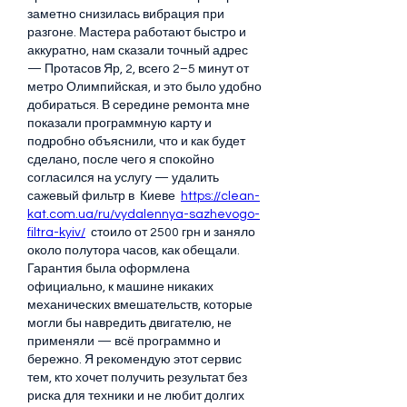
заметно снизилась вибрация при 
разгоне. Мастера работают быстро и 
аккуратно, нам сказали точный адрес 
— Протасов Яр, 2, всего 2–5 минут от 
метро Олимпийская, и это было удобно 
добираться. В середине ремонта мне 
показали программную карту и 
подробно объяснили, что и как будет 
сделано, после чего я спокойно 
согласился на услугу — удалить 
сажевый фильтр в  Киеве  
https://clean-
kat.com.ua/ru/vydalennya-sazhevogo-
filtra-kyiv/
  стоило от 2500 грн и заняло 
около полутора часов, как обещали. 
Гарантия была оформлена 
официально, к машине никаких 
механических вмешательств, которые 
могли бы навредить двигателю, не 
применяли — всё программно и 
бережно. Я рекомендую этот сервис 
тем, кто хочет получить результат без 
риска для техники и не любит долгих 