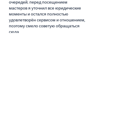
очередей; перед посещением 
мастеров я уточнил все юридические 
моменты и остался полностью 
удовлетворён сервисом и отношением, 
поэтому смело советую обращаться 
сюда.
Like
Reply
About
Welcome to the group! You can
connect with other members, ge
...
Read more
Members
sacfet Gaer
Follow
Davey Jones
Follow
Lalo Puma
Follow