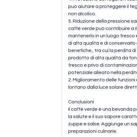
può aiutare a proteggere il fe
non alcolico.
5. Riduzione della pressione sa
caffè verde può contribuire a r
mantenerlo in un luogo fresco e
di alta qualità e di conservarl
benefiche., tra cui la perdita 
prodotto di alta qualità da fonti
fresco e privo di contaminazion
potenziale alleato nella perdit
2. Miglioramento delle funzioni 
lontano dalla luce solare dirett
Conclusioni
Il caffè verde è una bevanda pop
la salute e il suo sapore caratt
zuppe e salse. Aggiunge un sap
preparazioni culinarie.