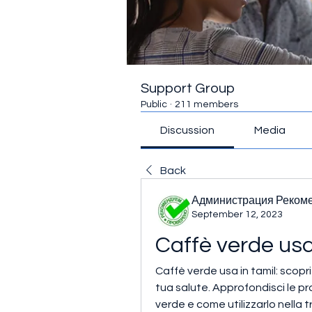
Support Group
Public
·
211 members
Discussion
Media
Back
Администрация Реком
September 12, 2023
Caffè verde usa
Caffè verde usa in tamil: scopri
tua salute. Approfondisci le pr
verde e come utilizzarlo nella tr