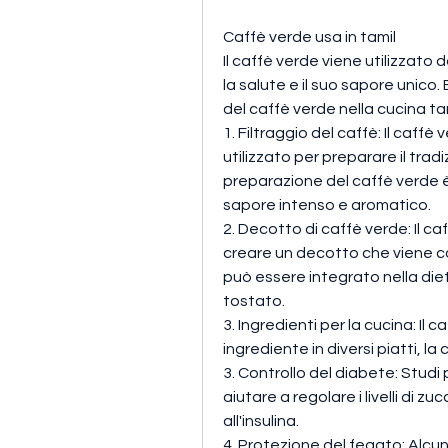
Caffè verde usa in tamil
Il caffè verde viene utilizzato d
la salute e il suo sapore unico. 
del caffè verde nella cucina tam
1. Filtraggio del caffè: Il caf
utilizzato per preparare il trad
preparazione del caffè verde è
sapore intenso e aromatico.
2. Decotto di caffè verde: Il c
creare un decotto che viene
può essere integrato nella die
tostato.
3. Ingredienti per la cucina: Il
ingrediente in diversi piatti, l
3. Controllo del diabete: Studi 
aiutare a regolare i livelli di zu
all'insulina.
4. Protezione del fegato: Alcun