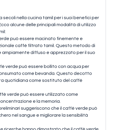
a secoli nella cucina tamil per i suoi benefici per 
Ecco alcune delle principali modalità di utilizzo 
il:
fè verde può essere macinato finemente e 
izionale caffè filtrato tamil. Questo metodo di 
 ampiamente diffuso e apprezzato per il suo 
affè verde può essere bollito con acqua per 
 consumato come bevanda. Questo decotto 
ta quotidiana come sostituto del caffè 
 caffè verde può essere utilizzato come 
a concentrazione e la memoria.
preliminari suggeriscono che il caffè verde può 
cchero nel sangue e migliorare la sensibilità 
e ricerche hanno dimostrato che il caffè verde 