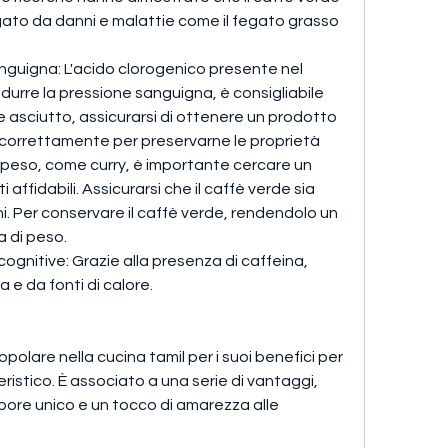
gato da danni e malattie come il fegato grasso 
nguigna: L'acido clorogenico presente nel 
idurre la pressione sanguigna, è consigliabile 
 asciutto, assicurarsi di ottenere un prodotto 
o correttamente per preservarne le proprietà 
di peso, come curry, è importante cercare un 
 affidabili. Assicurarsi che il caffè verde sia 
i. Per conservare il caffè verde, rendendolo un 
a di peso.
cognitive: Grazie alla presenza di caffeina, 
a e da fonti di calore.
olare nella cucina tamil per i suoi benefici per 
eristico. È associato a una serie di vantaggi, 
ore unico e un tocco di amarezza alle 