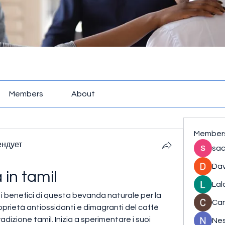
Members
About
Member
ендует
sac
Dav
 in tamil
Lal
 i benefici di questa bevanda naturale per la 
Ca
oprietà antiossidanti e dimagranti del caffè 
adizione tamil. Inizia a sperimentare i suoi 
Nes