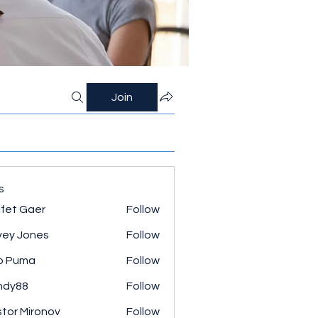
Join
s
fet Gaer
Follow
ey Jones
Follow
o Puma
Follow
ndy88
Follow
tor Mironov
Follow